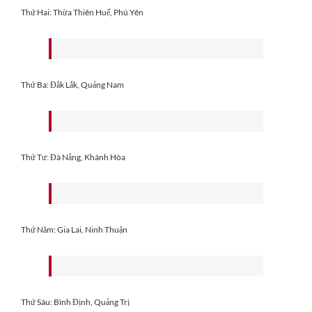
Thứ Hai: Thừa Thiên Huế, Phú Yên
Thứ Ba: Đắk Lắk, Quảng Nam
Thứ Tư: Đà Nẵng, Khánh Hòa
Thứ Năm: Gia Lai, Ninh Thuận
Thứ Sáu: Bình Định, Quảng Trị