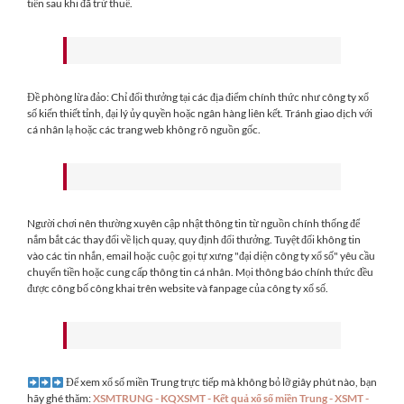
tiền sau khi đã trừ thuế.
Đề phòng lừa đảo: Chỉ đổi thưởng tại các địa điểm chính thức như công ty xổ
số kiến thiết tỉnh, đại lý ủy quyền hoặc ngân hàng liên kết. Tránh giao dịch với
cá nhân lạ hoặc các trang web không rõ nguồn gốc.
Người chơi nên thường xuyên cập nhật thông tin từ nguồn chính thống để
nắm bắt các thay đổi về lịch quay, quy định đổi thưởng. Tuyệt đối không tin
vào các tin nhắn, email hoặc cuộc gọi tự xưng "đại diện công ty xổ số" yêu cầu
chuyển tiền hoặc cung cấp thông tin cá nhân. Mọi thông báo chính thức đều
được công bố công khai trên website và fanpage của công ty xổ số.
Để xem xổ số miền Trung trực tiếp mà không bỏ lỡ giây phút nào, bạn
hãy ghé thăm:
XSMTRUNG - KQXSMT - Kết quả xổ số miền Trung - XSMT -