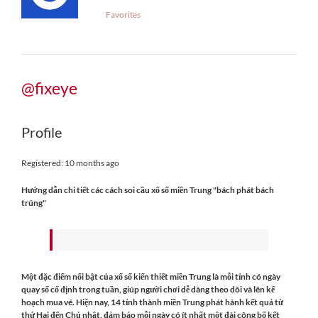
Favorites
@fixeye
Profile
Registered: 10 months ago
Hướng dẫn chi tiết các cách soi cầu xổ số miền Trung "bách phát bách
trúng"
Một đặc điểm nổi bật của xổ số kiến thiết miền Trung là mỗi tỉnh có ngày
quay số cố định trong tuần, giúp người chơi dễ dàng theo dõi và lên kế
hoạch mua vé. Hiện nay, 14 tỉnh thành miền Trung phát hành kết quả từ
thứ Hai đến Chủ nhật, đảm bảo mỗi ngày có ít nhất một đài công bố kết