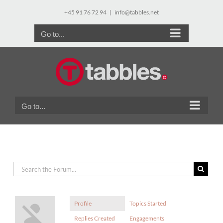
Skip
+45 91 76 72 94
|
info@tabbles.net
to
content
Go to...
Go to...
Profile
Topics Started
Replies Created
Engagements