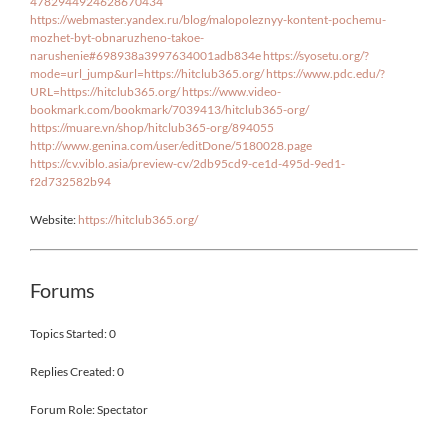
4782944924628670434
https://webmaster.yandex.ru/blog/malopoleznyy-kontent-pochemu-
mozhet-byt-obnaruzheno-takoe-
narushenie#698938a3997634001adb834e
https://syosetu.org/?
mode=url_jump&url=https://hitclub365.org/
https://www.pdc.edu/?
URL=https://hitclub365.org/
https://www.video-
bookmark.com/bookmark/7039413/hitclub365-org/
https://muare.vn/shop/hitclub365-org/894055
http://www.genina.com/user/editDone/5180028.page
https://cv.viblo.asia/preview-cv/2db95cd9-ce1d-495d-9ed1-
f2d732582b94
Website:
https://hitclub365.org/
Forums
Topics Started: 0
Replies Created: 0
Forum Role: Spectator