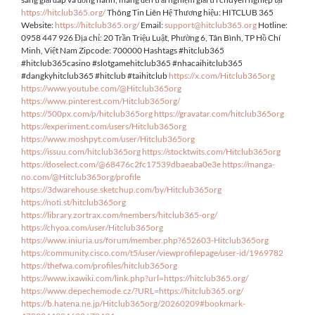
https://hitclub365.org/
Thông Tin Liên Hệ Thương hiệu: HITCLUB 365
Website:
https://hitclub365.org/
Email:
support@hitclub365.org
Hotline:
0958 447 926 Địa chỉ: 20 Trần Triệu Luật, Phường 6, Tân Bình, TP Hồ Chí
Minh, Việt Nam Zipcode: 700000 Hashtags #hitclub365
#hitclub365casino #slotgamehitclub365 #nhacaihitclub365
#dangkyhitclub365 #hitclub #taihitclub
https://x.com/Hitclub365org
https://www.youtube.com/@Hitclub365org
https://www.pinterest.com/Hitclub365org/
https://500px.com/p/hitclub365org
https://gravatar.com/hitclub365org
https://experiment.com/users/Hitclub365org
https://www.moshpyt.com/user/Hitclub365org
https://issuu.com/hitclub365org
https://stocktwits.com/Hitclub365org
https://doselect.com/@68476c2fc17539dbaeaba0e3e
https://manga-
no.com/@Hitclub365org/profile
https://3dwarehouse.sketchup.com/by/Hitclub365org
https://noti.st/hitclub365org
https://library.zortrax.com/members/hitclub365-org/
https://chyoa.com/user/Hitclub365org
https://www.iniuria.us/forum/member.php?652603-Hitclub365org
https://community.cisco.com/t5/user/viewprofilepage/user-id/1969782
https://thefwa.com/profiles/hitclub365org
https://www.ixawiki.com/link.php?url=https://hitclub365.org/
https://www.depechemode.cz/?URL=https://hitclub365.org/
https://b.hatena.ne.jp/Hitclub365org/20260209#bookmark-