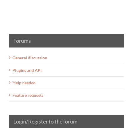
Forums
General discussion
Plugins and API
Help needed
Feature requests
Login/Register to the forum