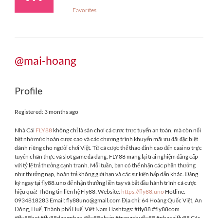
Favorites
@mai-hoang
Profile
Registered: 3 months ago
Nhà Cái
FLY88
không chỉ là sân chơi cá cược trực tuyến an toàn, mà còn nổi
bật nhờ mức hoàn cược cao và các chương trình khuyến mãi ưu đãi đặc biệt
dành riêng cho người chơi Việt. Từ cá cược thể thao đỉnh cao đến casino trực
tuyến chân thực và slot game đa dạng, FLY88 mang lại trải nghiệm đẳng cấp
với tỷ lệ trả thưởng cạnh tranh. Mỗi tuần, bạn có thể nhận các phần thưởng
như thưởng nạp, hoàn trả không giới hạn và các sự kiện hấp dẫn khác. Đăng
ký ngay tại fly88.uno để nhận thưởng liền tay và bắt đầu hành trình cá cược
hiệu quả! Thông tin liên hệ Fly88: Website:
https://fly88.uno
Hotline:
0934818283 Email: fly88uno@gmail.com Địa chỉ: 64 Hoàng Quốc Việt, An
Đông, Huế, Thành phố Huế, Việt Nam Hashtags: #fly88 #fly88com
#fly88bet #fly88dangnhap #fly88okvip #trangchufly88 #nhacaifly88 Các