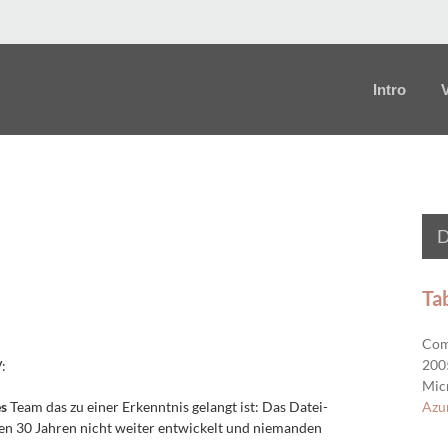
Intro
D
Ta
Comp
2005
:
Micr
Azu
es
Team das zu einer Erkenntnis gelangt ist: Das Datei-
ten 30 Jahren nicht weiter entwickelt und niemanden