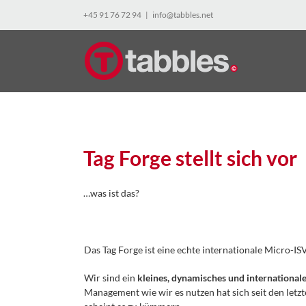
Skip
+45 91 76 72 94
|
info@tabbles.net
to
content
Tag Forge stellt sich vor
…was ist das?
Das Tag Forge ist eine echte internationale Micro-ISV
Wir sind ein
kleines, dynamisches und international
Management wie wir es nutzen hat sich seit den letz