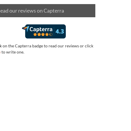
ead our reviews on Capterra
k on the Capterra badge to read our reviews or click
e
to write one.