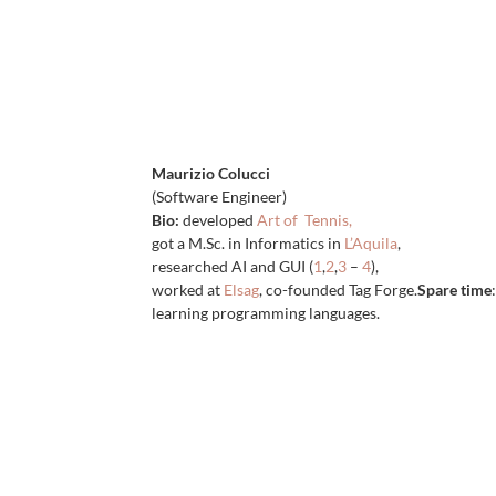
Maurizio Colucci
(Software Engineer)
Bio:
developed
Art of Tennis,
got a M.Sc. in Informatics in
L’Aquila
,
researched AI and GUI (
1
,
2
,
3
–
4
),
worked at
Elsag
, co-founded Tag Forge.
Spare time
learning programming languages.