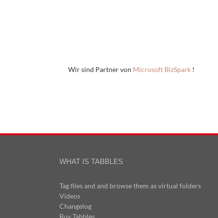
Wir sind Partner von
Microsoft BizSpark
!
WHAT IS TABBLES
Tag files and and browse them as virtual folders
Videos
Changelog
Buy Tabbles