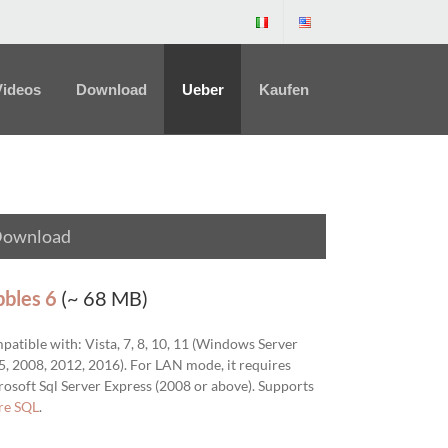
Videos
Download
Ueber
Kaufen
ownload
bbles 6
(~ 68 MB)
atible with: Vista, 7, 8, 10, 11 (Windows Server
, 2008, 2012, 2016). For LAN mode, it requires
osoft Sql Server Express
(2008 or above). Supports
re SQL
.