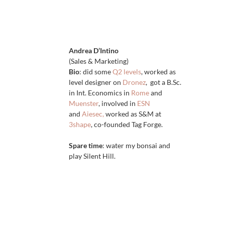
Andrea D’Intino
(Sales & Marketing)
Bio
: did some
Q2 levels
, worked as
level designer on
Dronez
, got a B.Sc.
in Int. Economics in
Rome
and
Muenster
, involved in
ESN
and
Aiesec,
worked as S&M at
3shape
, co-founded Tag Forge.
Spare time
: water my bonsai and
play Silent Hill.