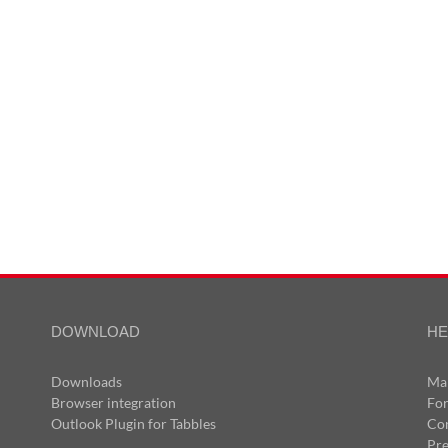
DOWNLOAD
HE
Downloads
Ma
Browser integration
Fo
Outlook Plugin for Tabbles
Co
Pr