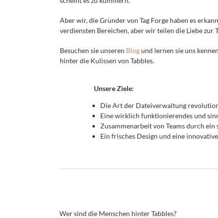
scheint es zu kümmern.
Aber wir, die Gründer von Tag Forge haben es erkan
verdiensten Bereichen, aber wir teilen die Liebe zur 
Besuchen sie unseren
Blog
und lernen sie uns kennen
hinter die Kulissen von Tabbles.
Unsere Ziele:
Die Art der Dateiverwaltung revolution
Eine wirklich funktionierendes und sinn
Zusammenarbeit von Teams durch ein 
Ein frisches Design und eine innovative
Wer sind die Menschen hinter Tabbles?