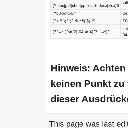
tri
(?:doc|pdf|chm|ppt|xls|rtf|docx|xlsx)$
.*\b3x\d\d\b.*
Bei
(?>.*\.)(?!(?:dll|cfg)$).*$
SC
kat
(?:\w*_)?\d{2}-04-\d{4}(?:_\w*)?
04
Hinweis: Achten 
keinen Punkt zu
dieser Ausdrück
This page was last ed