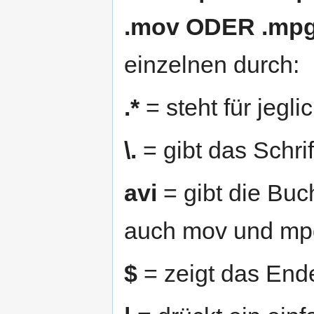
.mov ODER .mp
einzelnen durch:
.*
= steht für jegl
\.
= gibt das Schrif
avi
= gibt die Buc
auch mov und mp
$
= zeigt das End