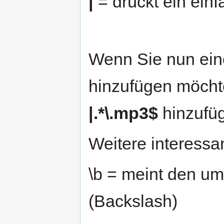
|
= drückt ein ein
Wenn Sie nun ein
hinzufügen möcht
|.*\.mp3$
hinzufü
Weitere interessa
\b = meint den um
(Backslash)