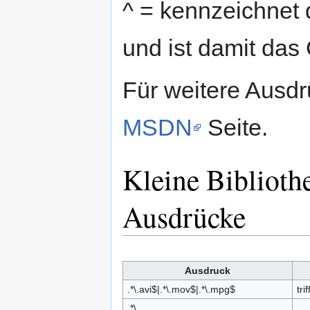
^ = kennzeichnet 
und ist damit das
Für weitere Ausdr
MSDN
Seite.
Kleine Biblioth
Ausdrücke
Ausdruck
.*\.avi$|.*\.mov$|.*\.mpg$
tr
.*\.