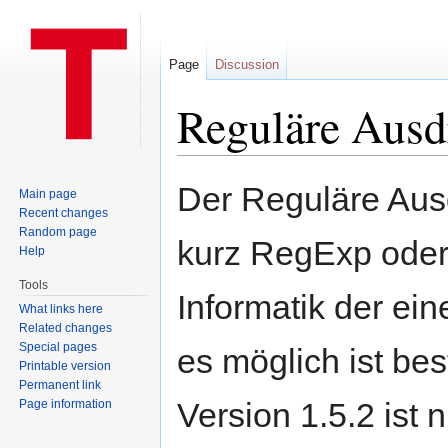
Page
Discussion
Reguläre Ausd
Jump to:
navigation
,
search
Der Reguläre Aus
Main page
Recent changes
Random page
kurz RegExp oder 
Help
Tools
Informatik der ein
What links here
Related changes
Special pages
es möglich ist be
Printable version
Permanent link
Version 1.5.2 ist 
Page information